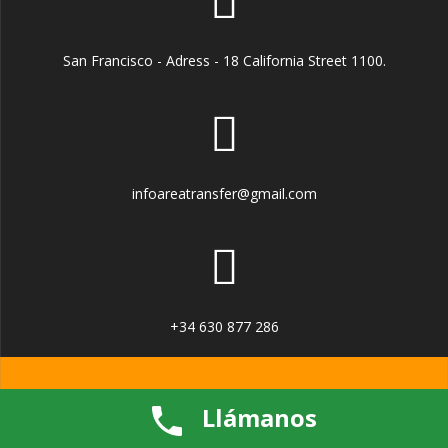
San Francisco - Adress - 18 California Street 1100.
infoareatransfer@gmail.com
+34 630 877 286
© 2026 AREATRANSFERS. Creado usando WordPress y el
tema
Llámanos
Mesmerize