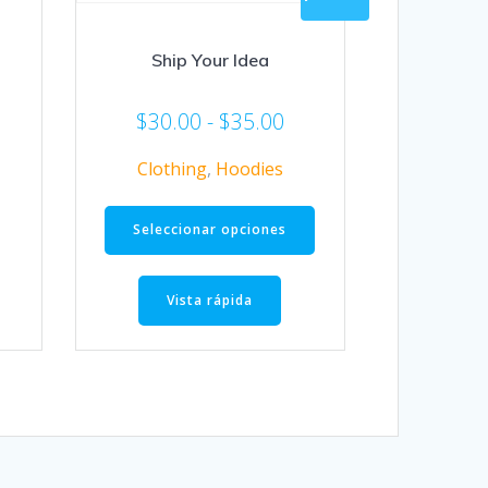
Ship Your Idea
Rango
$
30.00
-
$
35.00
de
Clothing
,
Hoodies
precios:
desde
Este
$30.00
producto
Seleccionar opciones
hasta
tiene
$35.00
múltiples
Vista rápida
variantes.
Las
opciones
se
pueden
elegir
en