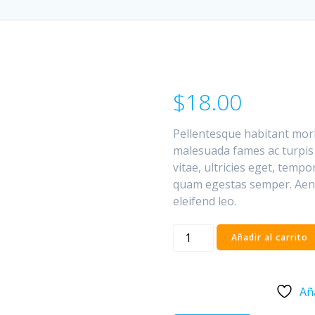
$
18.00
Pellentesque habitant morb
malesuada fames ac turpis 
vitae, ultricies eget, tempo
quam egestas semper. Aenea
eleifend leo.
Happy
Añadir al carrito
Ninja
cantidad
Aña