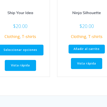
Ship Your Idea
Ninja Silhouette
$
20.00
$
20.00
Clothing
,
T-shirts
Clothing
,
T-shirts
Este
Añadir al carrito
producto
Seleccionar opciones
tiene
múltiples
Vista rápida
Vista rápida
variantes.
Las
opciones
se
pueden
elegir
en