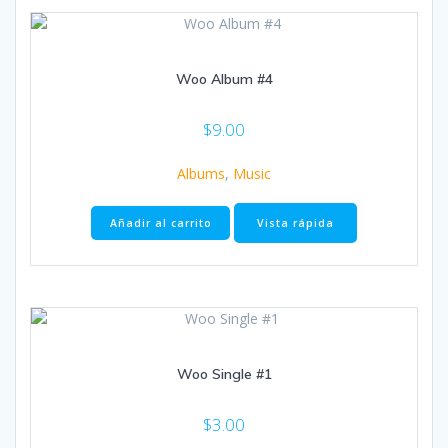
Woo Album #4
$
9.00
Albums
,
Music
Añadir al carrito
Vista rápida
Woo Single #1
$
3.00