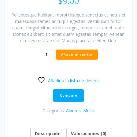
$
9.00
Pellentesque habitant morbi tristique senectus et netus et
malesuada fames ac turpis egestas. Vestibulum tortor
quam, feugiat vitae, ultricies eget, tempor sit amet, ante.
Donec eu libero sit amet quam egestas semper. Aenean
ultricies mi vitae est. Mauris placerat eleifend leo.
Woo
Añadir al carrito
Album
#1
cantidad
Añadir a la lista de deseos
Compare
Categorías:
Albums
,
Music
Descripción
Valoraciones (0)